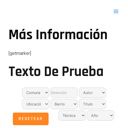
Ir
MAI
al
contenido
MEN
Más Información
[getmarker]
Texto De Prueba
RESETEAR